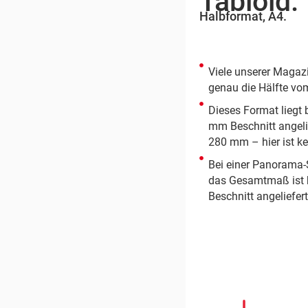
Tabloid.
Halbformat, A4.
Viele unserer Magaz
genau die Hälfte vom
Dieses Format liegt 
mm Beschnitt angelie
280 mm – hier ist ke
Bei einer Panorama-S
das Gesamtmaß ist 
Beschnitt angeliefer