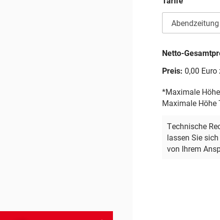
Tarife
ö
h
e
Netto-Gesamtpr
Preis:
0,00 Euro
*Maximale Höhe 
Maximale Höhe T
Technische Rec
lassen Sie sich
von Ihrem Ansp