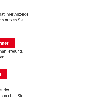
mat ihrer Anzeige
nn nutzen Sie
hner
nanlieferung,
hen
t
ei der
 sprechen Sie