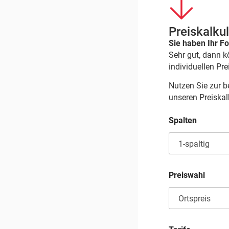
Preiskalku
Sie haben Ihr Fo
Sehr gut, dann k
individuellen Pr
Nutzen Sie zur
unseren Preiskal
P
Spalten
r
e
i
s
w
a
Preiswahl
h
l
m
m
*
H