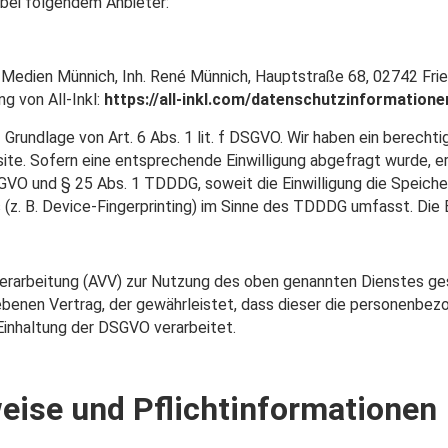
 bei folgendem Anbieter:
edien Münnich, Inh. René Münnich, Hauptstraße 68, 02742 Friede
g von All-Inkl:
https://all-inkl.com/datenschutzinformatione
 Grundlage von Art. 6 Abs. 1 lit. f DSGVO. Wir haben ein berecht
ite. Sofern eine entsprechende Einwilligung abgefragt wurde, er
DSGVO und § 25 Abs. 1 TDDDG, soweit die Einwilligung die Speich
z. B. Device-Fingerprinting) im Sinne des TDDDG umfasst. Die Ein
verarbeitung (AVV) zur Nutzung des oben genannten Dienstes ges
ebenen Vertrag, der gewährleistet, dass dieser die personenb
Einhaltung der DSGVO verarbeitet.
eise und Pflichtinformationen