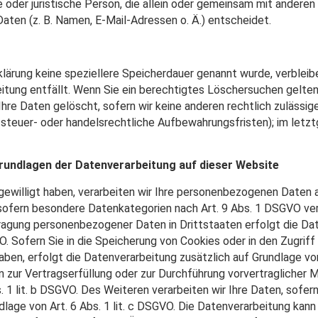
he oder juristische Person, die allein oder gemeinsam mit andere
ten (z. B. Namen, E-Mail-Adressen o. Ä.) entscheidet.
klärung keine speziellere Speicherdauer genannt wurde, verblei
eitung entfällt. Wenn Sie ein berechtigtes Löschersuchen gelten
hre Daten gelöscht, sofern wir keine anderen rechtlich zulässige
steuer- oder handelsrechtliche Aufbewahrungsfristen); im letzt
rundlagen der Datenverarbeitung auf dieser Website
gewilligt haben, verarbeiten wir Ihre personenbezogenen Daten auf
 sofern besondere Datenkategorien nach Art. 9 Abs. 1 DSGVO ver
rtragung personenbezogener Daten in Drittstaaten erfolgt die D
O. Sofern Sie in die Speicherung von Cookies oder in den Zugriff 
 haben, erfolgt die Datenverarbeitung zusätzlich auf Grundlage v
ten zur Vertragserfüllung oder zur Durchführung vorvertraglicher 
 1 lit. b DSGVO. Des Weiteren verarbeiten wir Ihre Daten, sofern 
ndlage von Art. 6 Abs. 1 lit. c DSGVO. Die Datenverarbeitung kan